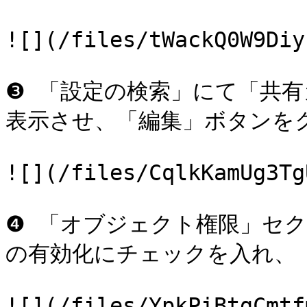
![](/files/tWackQ0W9Diy
❸ 「設定の検索」にて「共
表示させ、「編集」ボタンをク
![](/files/CqlkKamUg3Tg
❹ 「オブジェクト権限」セ
の有効化にチェックを入れ、
![](/files/YpkPiBtgCmtf