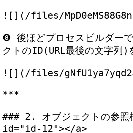
![](/files/MpD0eMS88G8n
❽ 後ほどプロセスビルダー
クトのID(URL最後の文字列
![](/files/gNfU1ya7yqd2
***

### 2. オブジェクトの参照権限
id="id-12"></a>
