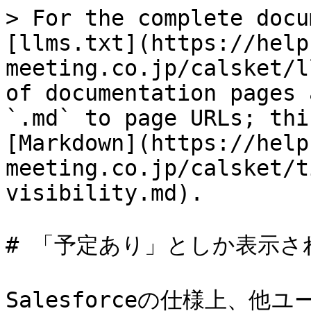
> For the complete docu
[llms.txt](https://help
meeting.co.jp/calsket/l
of documentation pages 
`.md` to page URLs; thi
[Markdown](https://help
meeting.co.jp/calsket/t
visibility.md).

# 「予定あり」としか表示さ
Salesforceの仕様上、