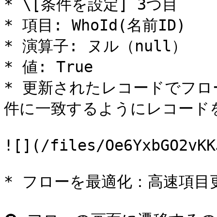
* \[条件を設定] 3つ目

* 項目: WhoId(名前ID)

* 演算子: ヌル（null）

* 値: True

* 更新されたレコードでフ
件に一致するようにレコードを
![](/files/Oe6YxbGO2vKK
* フローを最適化：高速項目更