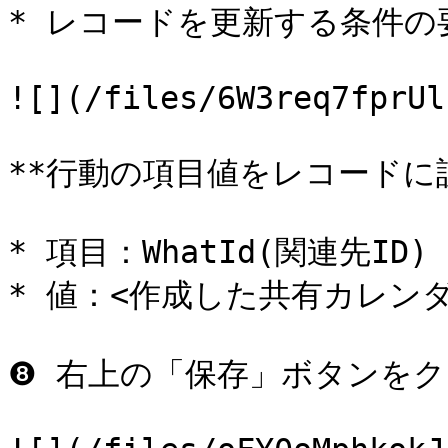
* レコードを更新する条件の
![](/files/6W3req7fprUl
**行動の項目値をレコードに設
* 項目：WhatId(関連先ID)

* 値：<作成した共有カレンダ
❽ 右上の「保存」ボタンをク