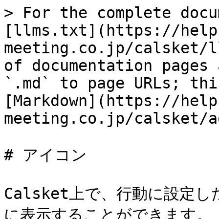
> For the complete docu
[llms.txt](https://help
meeting.co.jp/calsket/l
of documentation pages 
`.md` to page URLs; thi
[Markdown](https://help
meeting.co.jp/calsket/a
# アイコン

Calsket上で、行動に設
に表示することができます。