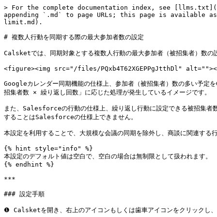
> For the complete documentation index, see [llms.txt](
appending `.md` to page URLs; this page is available as
limit.md).

# 複数人行動を同期する際の最大参加者数の設定

Calsketでは、同期対象とする複数人行動の最大参加者（被招集者）数の
<figure><img src="/files/PQxb4T62XGEPPgJtthDl" alt=""><
Googleカレンダー同期機能の仕様上、参加者（被招集者）数の多い予定を
招集者数 × 繰り返し回数」に応じた処理が発生しているイメージです。

また、Salesforceの行動の仕様上、繰り返し行動に設定できる被招集
することはSalesforceの仕様上できません。

本設定を利用することで、大規模な会議の同期を除外し、商談に関連する行動の
{% hint style="info" %}

本設定のデフォルト値は空白で、空白の場合は無制限として扱われます。

{% endhint %}

***

### 設定手順

❶ Calsketを開き、右上のアイコンもしくは歯車アイコンをクリックし