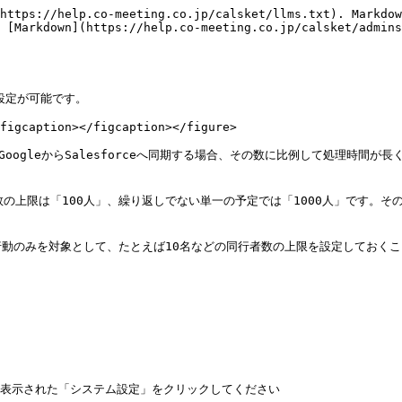
https://help.co-meeting.co.jp/calsket/llms.txt). Markdow
 [Markdown](https://help.co-meeting.co.jp/calsket/admins
設定が可能です。

figcaption></figcaption></figure>

GoogleからSalesforceへ同期する場合、その数に比例して処理時間
者数の上限は「100人」、繰り返しでない単一の予定では「1000人」です。
みを対象として、たとえば10名などの同行者数の上限を設定しておくことで、定
、表示された「システム設定」をクリックしてください
