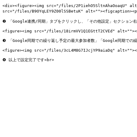
<div><figure><img src="/files/2P1iehO5SltnAhaOoaqU" al
src="/files/B9OYqLEY9Z00lSSBetuK" alt=""><figcaption><
❷ 「Google連携/同期」タブをクリックし、「その他設定」セクション
<figure><img src="/files/18irmVV1Q1EGttT2CVEd" alt=""><
❸ 「Google同期での繰り返し予定の最大参加者数」「Google同期
<figure><img src="/files/3cL4M8G7IJcjYP9aiaDq" alt=""><