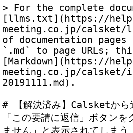
> For the complete docu
[llms.txt](https://help
meeting.co.jp/calsket/l
of documentation pages 
`.md` to page URLs; thi
[Markdown](https://help
meeting.co.jp/calsket/i
20191111.md).

# 【解決済み】Calsket
「この要請に返信」ボタンを
ません」と表示されてしまう
