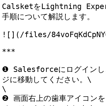
CalsketをLightning 
手順について解説します。

![](/files/84voFqKdCpNY
***

❶ Salesforceにログイ
ジに移動してください。\

\

❷ 画面右上の歯車アイコン