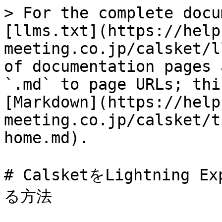
> For the complete docu
[llms.txt](https://help
meeting.co.jp/calsket/l
of documentation pages 
`.md` to page URLs; thi
[Markdown](https://help
meeting.co.jp/calsket/t
home.md).

# CalsketをLightning
る方法
