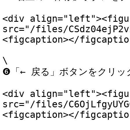
<div align="left"><figu
src="/files/CSdz04ejP2v
<figcaption></figcaptio
\

❻「← 戻る」ボタンをクリック
<div align="left"><figu
src="/files/C6OjLfgyUYG
<figcaption></figcaptio