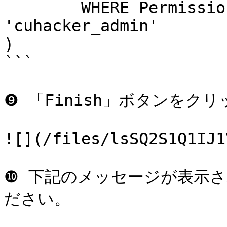
        WHERE PermissionSet.Name = 
'cuhacker_admin' 

)

```

❾ 「Finish」ボタンをク
![](/files/lsSQ2S1Q1IJ1
❿ 下記のメッセージが表示
ださい。
