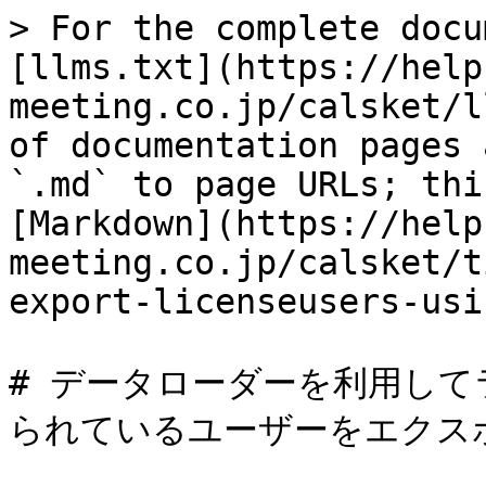
> For the complete docu
[llms.txt](https://help
meeting.co.jp/calsket/l
of documentation pages 
`.md` to page URLs; thi
[Markdown](https://help
meeting.co.jp/calsket/t
export-licenseusers-usi
# データローダーを利用し
られているユーザーをエクスポ