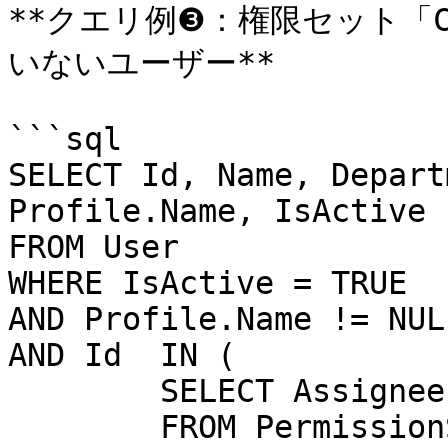
**クエリ例❸：権限セット「C
いないユーザー**

```sql

SELECT Id, Name, Depart
Profile.Name, IsActive

FROM User 

WHERE IsActive = TRUE 

AND Profile.Name != NULL
AND Id  IN ( 

        SELECT AssigneeId 

        FROM PermissionSetAssignment 
