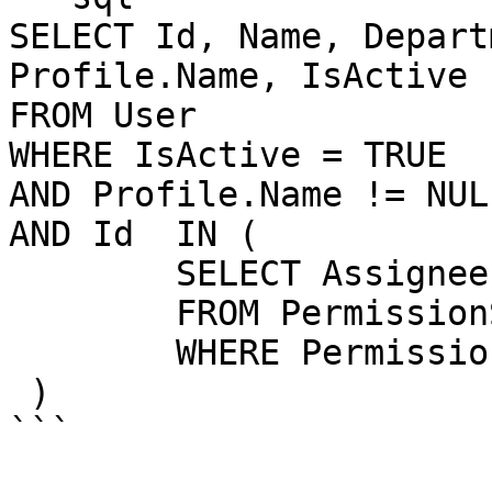
SELECT Id, Name, Depart
Profile.Name, IsActive

FROM User 

WHERE IsActive = TRUE 

AND Profile.Name != NULL
AND Id  IN ( 

        SELECT AssigneeId 

        FROM PermissionSetAssignment 

        WHERE PermissionSet.Name = 'cuhacker'

 )

```
