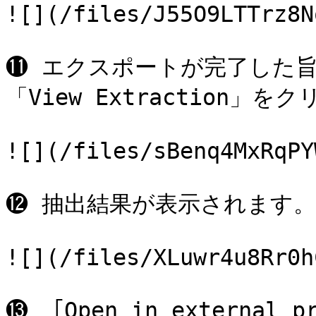
![](/files/J55O9LTTrz8N
⓫ エクスポートが完了した
「View Extraction」
![](/files/sBenq4MxRqPY
⓬ 抽出結果が表示されます。

![](/files/XLuwr4u8Rr0h
⓭ 「Open in externa