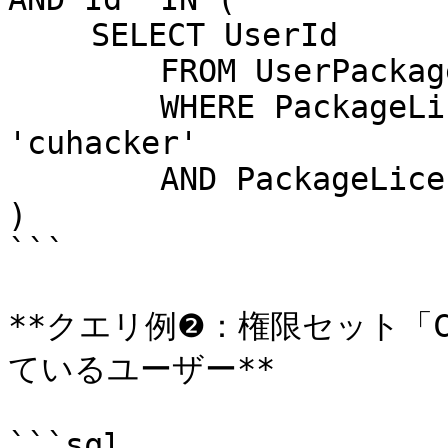
　　 SELECT UserId 

        FROM UserPackageLicense 

        WHERE PackageLicense.NamespacePrefix = 
'cuhacker' 

        AND PackageLicense.Status = 'Active' 

)

```

**クエリ例❷：権限セット「C
ているユーザー**

```sql
