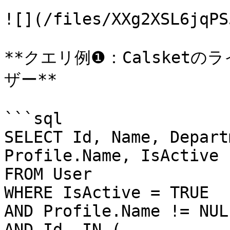
![](/files/XXg2XSL6jqPS
**クエリ例❶：Calsket
ザー**

```sql

SELECT Id, Name, Depart
Profile.Name, IsActive 

FROM User 

WHERE IsActive = TRUE 

AND Profile.Name != NULL
AND Id  IN ( 
