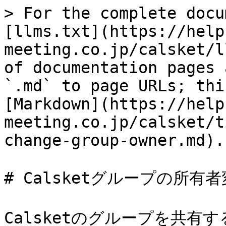
> For the complete docu
[llms.txt](https://help
meeting.co.jp/calsket/l
of documentation pages 
`.md` to page URLs; thi
[Markdown](https://help
meeting.co.jp/calsket/t
change-group-owner.md).

# Calsketグループの所有者
Calsketのグループを共