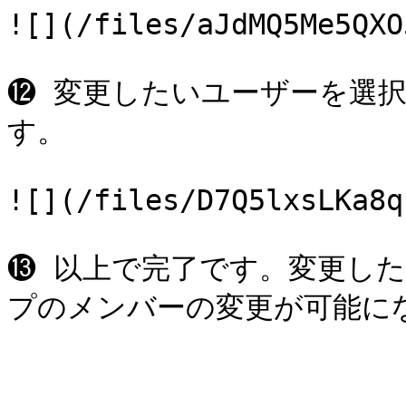
![](/files/aJdMQ5Me5QXO
⓬ 変更したいユーザーを選
す。

![](/files/D7Q5lxsLKa8q
⓭ 以上で完了です。変更したユ