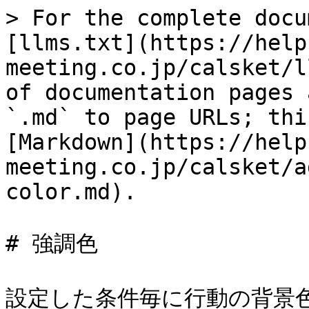
> For the complete docu
[llms.txt](https://help
meeting.co.jp/calsket/l
of documentation pages 
`.md` to page URLs; thi
[Markdown](https://help
meeting.co.jp/calsket/a
color.md).

# 強調色

設定した条件毎に行動の背景