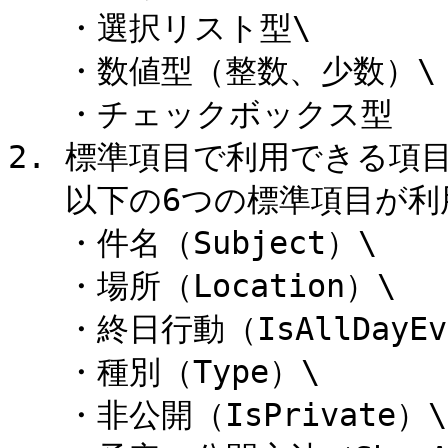
   ・選択リスト型\

   ・数値型（整数、少数）\

   ・チェックボックス型

2. 標準項目で利用できる項目\
   以下の6つの標準項目が利用可能です。\

   ・件名（Subject）\

   ・場所（Location）\

   ・終日行動（IsAllDayEvent）\

   ・種別（Type）\

   ・非公開（IsPrivate）\
