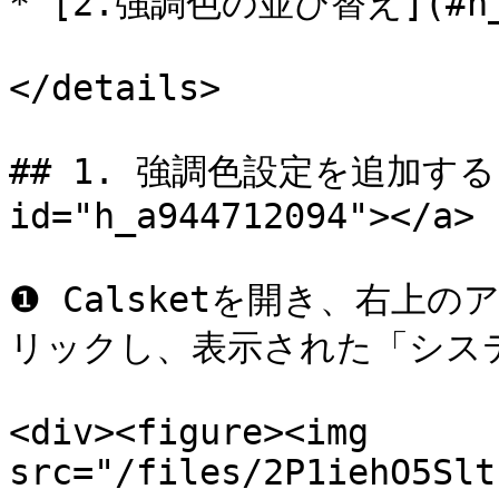
* [2.強調色の並び替え](#h_49
</details>

## 1. 強調色設定を追加する <a 
id="h_a944712094"></a>

❶ Calsketを開き、右上
リックし、表示された「シス
<div><figure><img 
src="/files/2P1iehO5Slt