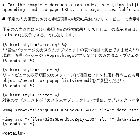
> For the complete documentation index, see [llms.txt](
appending `.md` to page URLs; this page is available as
# 予定の入力画面における参照項目の検索結果およびリストビューに表示す
予定の入力画面における参照項目の検索結果とリストビューの表示項目は
Calsketに表示できるようになります。

{% hint style="warning" %}

**管理パッケージのカスタムオブジェクトの表示項目は変更できません**\
現在、管理パッケージ（AppExchangeアプリなど）のカスタムオブジ
{% endhint %}

{% hint style="info" %}

リストビューの表示項目のカスタマイズは項目セットを利用し行うことも可能です。項
objects/event-box-popup-listview.md)をご参照ください。

{% endhint %}

{% hint style="info" %}

対象のオブジェクトが「カスタムオブジェクト」の場合、オブジェクトマネ
<img src="/files/g6DBLU3Es6sgx6U16vT2" alt="" data-size
<img src="/files/3iOsGEendSccZg1yk13O" alt="" data-size
{% endhint %}

<details>
