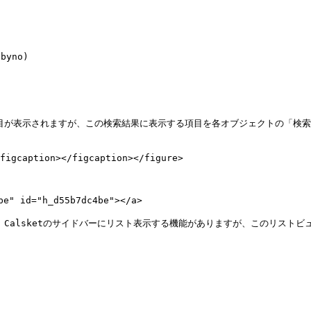
yno)

に項目が表示されますが、この検索結果に表示する項目を各オブジェクトの「検
figcaption></figcaption></figure>

id="h_d55b7dc4be"></a>

て、Calsketのサイドバーにリスト表示する機能がありますが、このリス