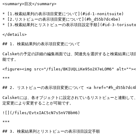
<summary>目次</summary>

* [1.検索結果列の表示項目変更について](#id-1-nonitsuite)

* [2.リストビューの表示項目変更について](#h_d55b7dc4be)

* [3.検索結果列とリストビューの表示項目設定手順](#id-3-torisutob
</details>

## 1. 検索結果列の表示項目変更について

Calsketの予定の詳細の編集画面では、関連先を選択すると検索結果
能です。

<figure><img src="/files/BKIUQLiKe95o2X7eLOM6" alt=""><
***

## 2. リストビューの表示項目変更について <a href="#h_d55b7dc4be" 
Calsketには、各オブジェクトに設定されているリストビューと連動し
定変更により変更することが可能です。

![](/files/EvtxIAC5cN7s5nV7BbH6)

***

## 3. 検索結果列とリストビューの表示項目設定手順
