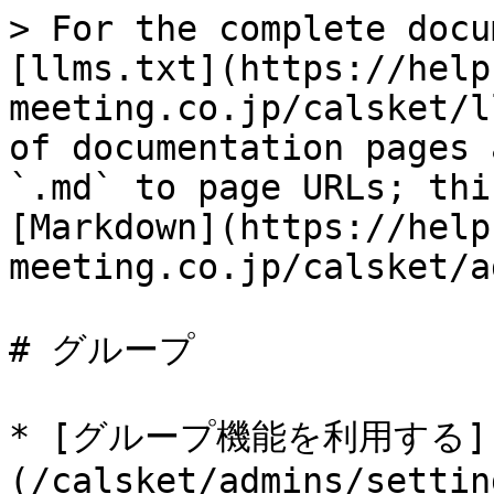
> For the complete docu
[llms.txt](https://help
meeting.co.jp/calsket/l
of documentation pages 
`.md` to page URLs; thi
[Markdown](https://help
meeting.co.jp/calsket/a
# グループ

* [グループ機能を利用する]
(/calsket/admins/settin