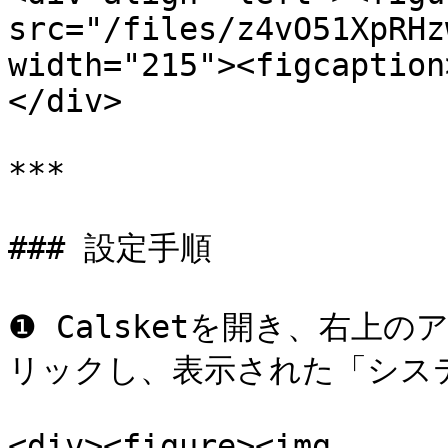
src="/files/z4vO51XpRHz
width="215"><figcaption
</div>

***

### 設定手順

❶ Calsketを開き、右上
リックし、表示された「シス
<div><figure><img 