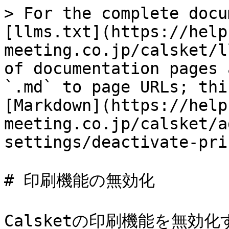
> For the complete docu
[llms.txt](https://help
meeting.co.jp/calsket/l
of documentation pages 
`.md` to page URLs; thi
[Markdown](https://help
meeting.co.jp/calsket/a
settings/deactivate-pri
# 印刷機能の無効化

Calsketの印刷機能を無