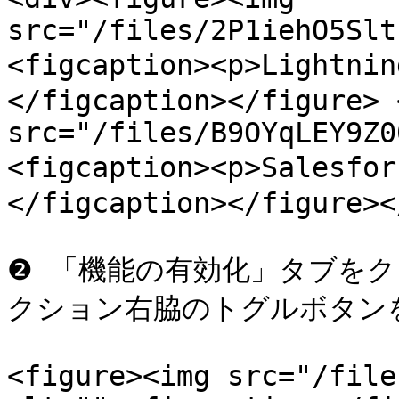
src="/files/2P1iehO5Slt
<figcaption><p>Lightn
</figcaption></figure> 
src="/files/B9OYqLEY9Z0
<figcaption><p>Salesfo
</figcaption></figure><
❷ 「機能の有効化」タブを
クション右脇のトグルボタンを
<figure><img src="/file