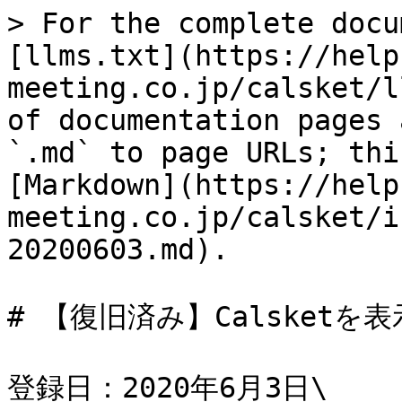
> For the complete docu
[llms.txt](https://help
meeting.co.jp/calsket/l
of documentation pages 
`.md` to page URLs; thi
[Markdown](https://help
meeting.co.jp/calsket/i
20200603.md).

# 【復旧済み】Calsketを表
登録日：2020年6月3日\
