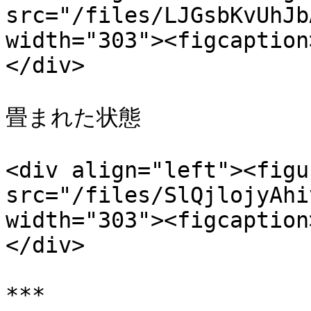
src="/files/LJGsbKvUhJb
width="303"><figcaption
</div>

畳まれた状態

<div align="left"><figu
src="/files/SlQjlojyAhi
width="303"><figcaption
</div>

***
