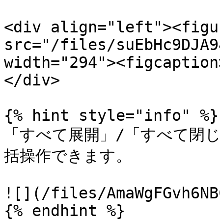
<div align="left"><figu
src="/files/suEbHc9DJA9
width="294"><figcaption
</div>

{% hint style="info" %}

「すべて展開」/「すべて閉
括操作できます。

![](/files/AmaWgFGvh6NB
{% endhint %}
