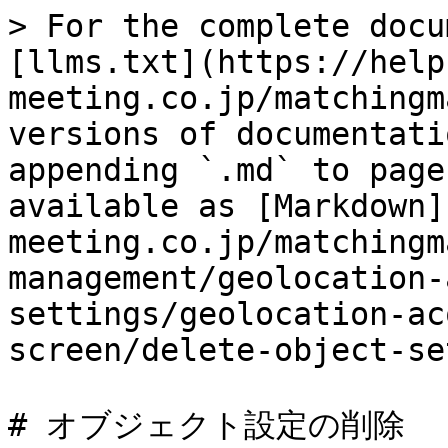
> For the complete docu
[llms.txt](https://help
meeting.co.jp/matchingm
versions of documentati
appending `.md` to page
available as [Markdown]
meeting.co.jp/matchingm
management/geolocation-
settings/geolocation-ac
screen/delete-object-se
# オブジェクト設定の削除
