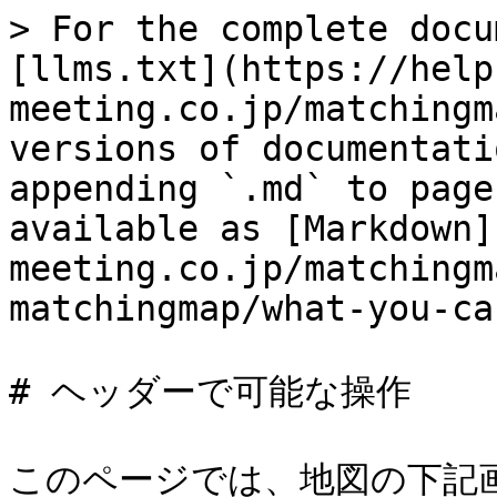
> For the complete docu
[llms.txt](https://help
meeting.co.jp/matchingm
versions of documentati
appending `.md` to page
available as [Markdown]
meeting.co.jp/matchingm
matchingmap/what-you-ca
# ヘッダーで可能な操作

このページでは、地図の下記