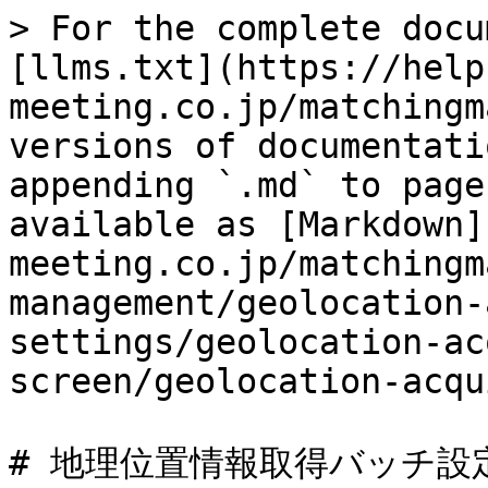
> For the complete docu
[llms.txt](https://help
meeting.co.jp/matchingm
versions of documentati
appending `.md` to page
available as [Markdown]
meeting.co.jp/matchingm
management/geolocation-
settings/geolocation-ac
screen/geolocation-acqu
# 地理位置情報取得バッチ設定